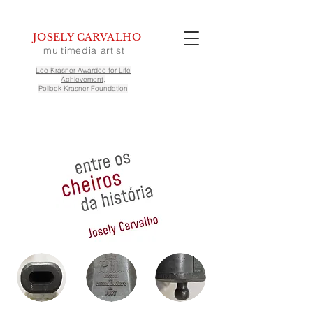
JOSELY CARVALHO
multimedia artist
Lee Krasner Awardee for Life
Achievement,
Pollock Krasner Foundation