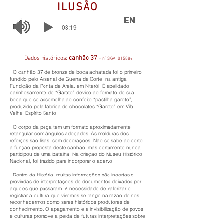
ILUSÃO
EN
-03:19
canhão 37
Dados históricos:
-
nº SIGA
015884
O canhão 37 de bronze de boca achatada foi o primeiro
fundido pelo Arsenal de Guerra da Corte, na antiga
Fundição da Ponta de Areia, em Niterói. É apelidado
carinhosamente de “Garoto” devido ao formato de sua
boca que se assemelha ao confeito “pastilha garoto”,
produzido pela fábrica de chocolates “Garoto” em Vila
Velha, Espírito Santo.
O corpo da peça tem um formato aproximadamente
retangular com ângulos adoçados. As molduras dos
reforços são lisas, sem decorações. Não se sabe ao certo
a função proposta deste canhão, mas certamente nunca
participou de uma batalha. Na criação do Museu Histórico
Nacional, foi trazido para incorporar o acervo.
Dentro da História, muitas informações são incertas e
provindas de interpretações de documentos deixados por
aqueles que passaram. A necessidade de valorizar e
registrar a cultura que vivemos se tange na razão de nos
reconhecermos como seres históricos produtores de
conhecimento. O apagamento e a invisibilização de povos
e culturas promove a perda de futuras interpretações sobre