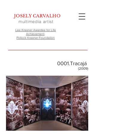
JOSELY CARVALHO
multimedia artist
Lee Krasner Awardee for Life
Achievement,
Pollock Krasner Foundation
0001.Tracajá
(2009)