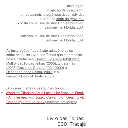
Instalação.
Projeção de vídeo, som,
cinco painéis fotográficos desenvolvidos
a partir da
série de gravuras.
Exposta em Museu de Arte Contemporânea,
Jackonville, Flórida, EUA.
Coleção: Museu de Arte Contemporânea,
Jackonville, Flórida, EUA.
As instalações Tracajá são adjacências da
série/ pesquisa Livro das Telhas que é composta
pelas instalações:
Codex (Dos Sem Teto)(1997)
,
Multiplicação das Telhas (2005)
,
Entretelhas
(2007)
Casas de Cartón (2001-2002
) e
Desencantando Salmu (2007)
e o
webwork
Book of Roofs (2000).
Esta série citada nos seguintes textos:
When an Olfactory Artist Loses Her Sense of Smell
– An Interview with Josely Carvalho on Dealing with
Corona by Caro Verbeek
(somente em inglês)
Livro das Telhas:
0001.Tracajá