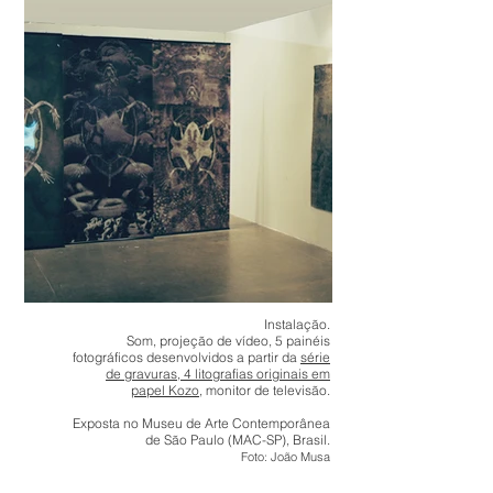
Instalação.
Som, projeção de vídeo, 5 painéis
fotográficos
desenvolvidos a partir da
série
de gravuras
, 4 litografias originais em
papel Kozo
, monitor de televisão.
Exposta no Museu de Arte Contemporânea
de São Paulo (MAC-SP), Brasil.
Foto: João Musa