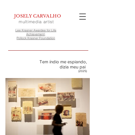
JOSELY CARVALHO
multimedia artist
Lee Krasner Awardee for Life
Achievement,
Pollock Krasner Foundation
Tem índio me espiando,
dizia meu pai
(2025)