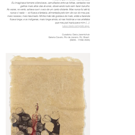
Eu imaginava homens silenciosos, camuflados entre as folhas, sentados nos
galhos mais altos das árvores, observando tudo sem fazer barulho.
Às vezes, no vento, achava ouvir o eco de um canto distante. Mas nunca fui até lá,
nunca vi nada — só ficava a fantasia, alimentada pelo tom de voz do meu pai,
meio receoso, meio fascinado. Minha mãe não gostava de mato, então a fazenda
ficava longe, e os indígenas, mais longe ainda, só nas histórias e nos artefatos
que meu pai trazia para mim (...).
Leia o texto completo aqui.
Curadoria: Daria Jaremtchuk
Galeria Cavalo, Rio de Janeiro, RJ, Brasil.
(08/05 - 17/06/ 2025)