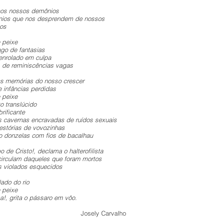
os nossos demônios
ios que nos desprendem de nossos
os
 peixe
ago de fantasias
enrolado em culpa
de reminiscências vagas
s memórias do nosso crescer
e infâncias perdidas
 peixe
o translúcido
brificante
s cavernas encravadas de ruídos sexuais
 estórias de vovozinhas
o donzelas com fios de bacalhau
o de Cristo!, declama o halterofilista
 circulam daqueles que foram mortos
s violados esquecidos
lado do rio
 peixe
a!, grita o pássaro em vôo.
sely Carvalho