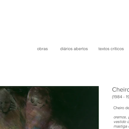
obras
diários abertos
textos críticos
Cheir
(1984 - 1
Cheiro d
oremos, 
vestido 
mastiga 