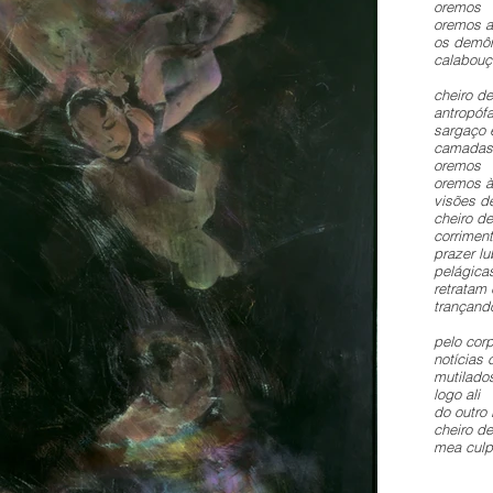
oremos
oremos a
os demôn
calabouç
cheiro de
antropóf
sargaço 
camadas 
oremos
oremos à
visões d
cheiro de
corriment
prazer lu
pelágica
retratam
trançand
pelo corp
notícias
mutilado
logo ali
do outro 
cheiro de
mea culp
Jo