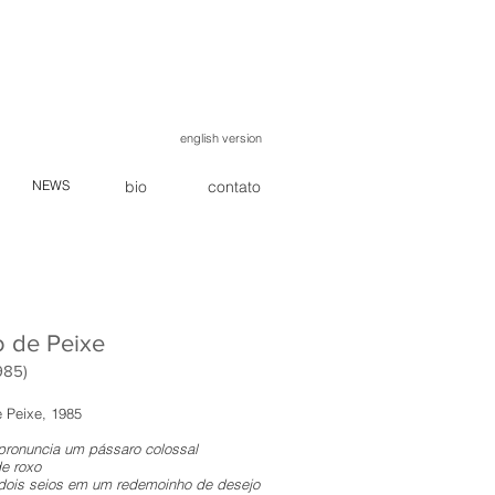
english version
NEWS
bio
contato
o de Peixe
985)
e Peixe, 1985
pronuncia um pássaro colossal
de roxo
dois seios em um redemoinho de desejo