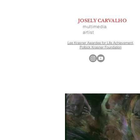
JOSELY CARVALHO
multimedia
artist
Lee Krasner Awardee for Life Achievement,
Pollock Krasner Foundation