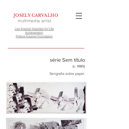
JOSELY CARVALHO
multimedia artist
Lee Krasner Awardee for Life
Achievement,
Pollock Krasner Foundation
série Sem título
(c. 1985)
Serigrafia sobre papel.