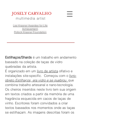
JOSELY CARVALHO
multimedia artist
Lee Krasner Awardee for Life
Achievement,
Pollock Krasner Foundation
Estilhaços/Shards
é um trabalho em andamento
baseado na coleção de taças de vidro
quebradas da artista.
É organizado em um
livro de artista
olfativo e
instalações site-specific. Começou com o
livro-
objeto
Estilhaços, era vidro e se quebrou
que
combina trabalho artesanal e nano-tecnologia.
Os cheiros inseridos neste livro tem sua origem
em textos criados a partir da memória de uma
fragrância esquecida em cacos de taças de
vinho. Escritores foram convidados a criar
textos baseados nos momentos onde as taças
se estilhaçam. As imagens descritas foram os