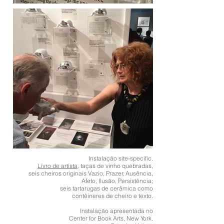
Instalação site-specific.
Livro de artista
, taças de vinho quebradas,
seis cheiros originais Vazio, Prazer, Ausência,
Afeto, Ilusão, Persistência;
seis tartarugas de cerâmica como
contêineres de cheiro e texto.
Instalação apresentada no
Center for Book Arts, New York.